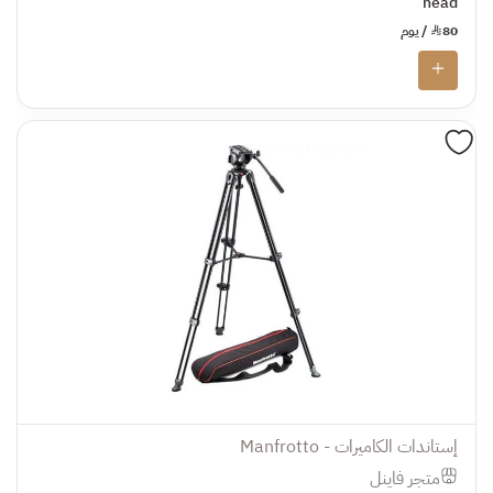
head
80
¥
/ يوم
إستاندات الكاميرات - Manfrotto
متجر فاينل