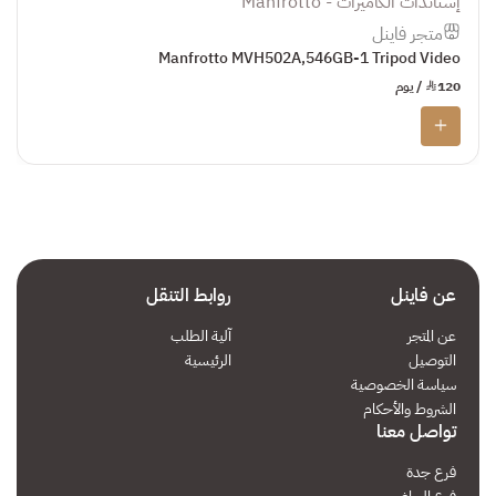
إستاندات الكاميرات - Manfrotto
متجر فاينل
Manfrotto MVH502A,546GB-1 Tripod Video
120
¥
/ يوم
عن فاينل
روابط التنقل
عن المتجر
آلية الطلب
التوصيل
الرئيسية
سياسة الخصوصية
الشروط والأحكام
تواصل معنا
فرع جدة