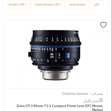
الكل
Sony lenses
( Canon lenses ( EF
( Canon lenses ( RF
عدسات - Cinema lenses
متجر فاينل
Zeiss CP.3 85mm T2.1 Compact Prime Lens (EF) Mount,
Meters