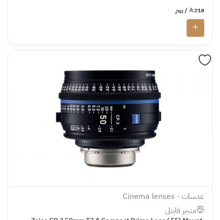
218
¥
/ يوم
عدسات - Cinema lenses
متجر فاينل