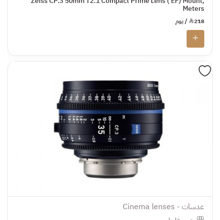
Zeiss CP.3 50mm T2.1 Compact Prime Lens ( EF) Mount,
Meters
218
¥
/ يوم
عدسات - Cinema lenses