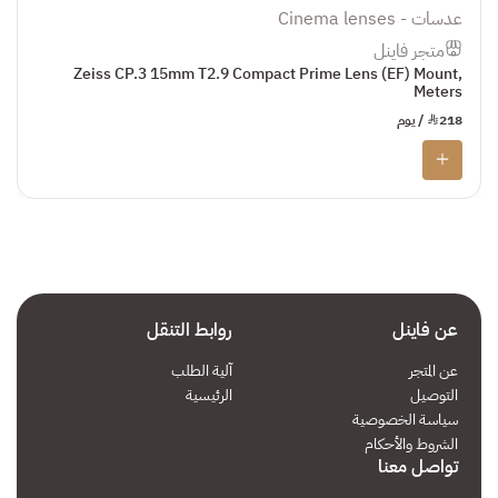
عدسات - Cinema lenses
متجر فاينل
Zeiss CP.3 15mm T2.9 Compact Prime Lens (EF) Mount,
Meters
218
¥
/ يوم
عن فاينل
روابط التنقل
عن المتجر
آلية الطلب
التوصيل
الرئيسية
سياسة الخصوصية
الشروط والأحكام
تواصل معنا