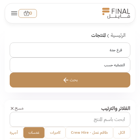
0
الرئيسية
المنتجات
فرع جدة
التصفيه حسب
بحث
الفلاتر والترتيب
مسح
الكل
طاقم عمل - Crew Hire
كاميرات
عدسات
أجهزة مانع الإ