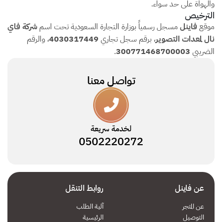
والهواة على حد سواء.
الترخيص
موقع
فاينل
مسجل رسمياً بوزارة التجارة السعودية تحت اسم
شركة فاي
نال لمعدات التصوير
، برقم سجل تجاري
4030317449
، والرقم
الضريبي
300771468700003
.
تواصل معنا
لخدمة سريعة
0502220272
عن فاينل
روابط التنقل
عن المتجر
آلية الطلب
التوصيل
الرئيسية