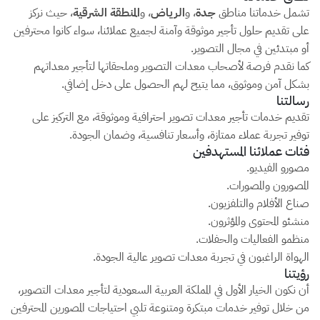
تشمل خدماتنا مناطق
جدة
، و
الرياض
، و
المنطقة الشرقية
، حيث نركز
على تقديم حلول تأجير موثوقة وآمنة لجميع عملائنا، سواء كانوا محترفين
أو مبتدئين في مجال التصوير.
كما نقدم فرصة لأصحاب معدات التصوير وملحقاتها لتأجير معداتهم
بشكل آمن وموثوق، مما يتيح لهم الحصول على دخل إضافي.
رسالتنا
تقديم خدمات تأجير معدات تصوير احترافية وموثوقة، مع التركيز على
توفير تجربة عملاء ممتازة، وأسعار تنافسية، وضمان الجودة.
فئات عملائنا المستهدفين
مصورو الفيديو.
المصورون والمصورات.
صناع الأفلام والتلفزيون.
منشئو المحتوى والمؤثرون.
منظمو الفعاليات والحفلات.
الهواة الراغبون في تجربة معدات تصوير عالية الجودة.
رؤيتنا
أن نكون الخيار الأول في المملكة العربية السعودية لتأجير معدات التصوير،
من خلال توفير خدمات مبتكرة ومتنوعة تلبي احتياجات المصورين المحترفين