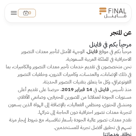
0
عن المتجر
مرحباً بكم في فاينل
مرحباً بكم في موقع
فاينل
، الوجهة الأمثل لتأجير معدات التصوير
الاحترافية في المملكة العربية السعودية.
نحن متخصصون في تقديم خدمات تأجير معدات التصوير والكاميرات، بما
في ذلك الإضاءات، والعدسات، وكاميرات الدرون، وخلفيات التصوير
الفوتوغرافي، وكل ما يتعلق بتقنيات التصوير الحديثة.
منذ تأسيس
فاينل
في
14 فبراير 2019
، حرصنا على تقديم أعلى
مستويات الجودة لعملائنا من المصورين المحترفين، وصانعي الأفلام،
ومنشئي المحتوى، ومنظمي الفعاليات، بالإضافة إلى الهواة الذين يسعون
لتجربة معدات تصوير احترافية دون الحاجة إلى شرائها.
نقدم معدات تصوير عالية الجودة بأسعار تنافسية، مع شروط إيجار مرنة
تسهم في تحقيق أفضل تجربة للمستخدمين.
نطاق خدماتنا