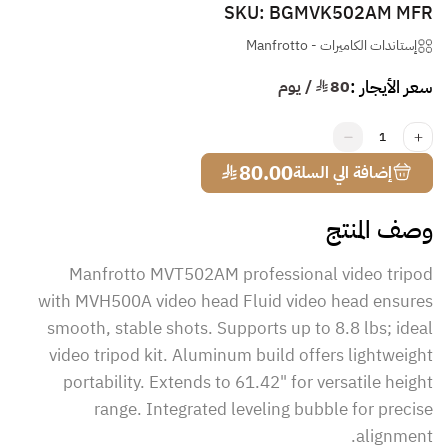
SKU: BGMVK502AM MFR
إستاندات الكاميرات
-
Manfrotto
سعر الأيجار :
80
¥ / يوم
1
¥
80.00
إضافة الي السلة
وصف المنتج
Manfrotto MVT502AM professional video tripod
with MVH500A video head Fluid video head ensures
smooth, stable shots. Supports up to 8.8 lbs; ideal
video tripod kit. Aluminum build offers lightweight
portability. Extends to 61.42" for versatile height
range. Integrated leveling bubble for precise
alignment.