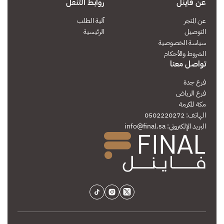
عن فاينل
روابط التنقل
كل شيء تمام
عن المتجر
آلية الطلب
التوصيل
الرئيسية
سياسة الخصوصية
الأحد
الشروط والأحكام
Saleh mohammed
تواصل معنا
استقبال
ممتاز
فرع جدة
توصيل
ممتاز
فرع الرياض
مكة المكرمة
معدة
ممتاز
الهاتف: 0502220272
البريد الإلكتروني:
info@final.sa
شكرا لكم
الخميس
sara eisa alsharyofi
استقبال
ممتاز
توصيل
جيد