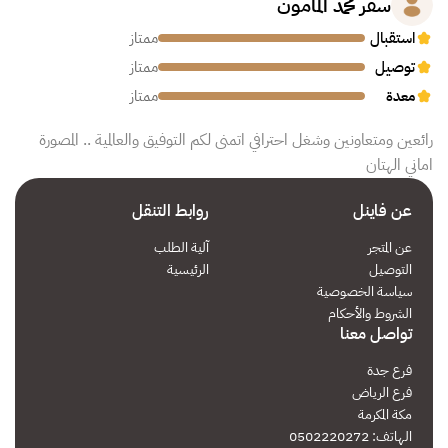
سفر محمد المامون
استقبال
ممتاز
توصيل
ممتاز
معدة
ممتاز
رائعين ومتعاونين وشغل احترافي اتمنى لكم التوفيق والعالمية .. المصورة
اماني الهتان
عن فاينل
روابط التنقل
عن المتجر
آلية الطلب
التوصيل
الرئيسية
سياسة الخصوصية
الشروط والأحكام
تواصل معنا
فرع جدة
فرع الرياض
مكة المكرمة
الهاتف: 0502220272