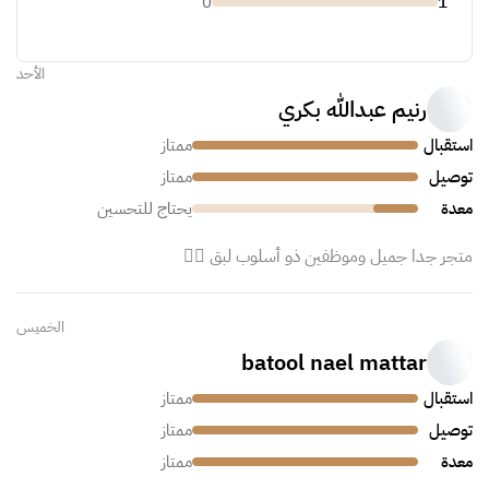
0
1
الأحد
رنيم عبدالله بكري
استقبال
ممتاز
توصيل
ممتاز
معدة
يحتاج للتحسين
متجر جدا جميل وموظفين ذو أسلوب لبق 👍🏻
الخميس
batool nael mattar
استقبال
ممتاز
توصيل
ممتاز
معدة
ممتاز