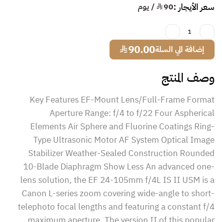
سعر الأيجار :
90
¥ / يوم
1
¥
90.00
إضافة الي السلة
وصف المنتج
Key Features EF-Mount Lens/Full-Frame Format
Aperture Range: f/4 to f/22 Four Aspherical
Elements Air Sphere and Fluorine Coatings Ring-
Type Ultrasonic Motor AF System Optical Image
Stabilizer Weather-Sealed Construction Rounded
10-Blade Diaphragm Show Less An advanced one-
lens solution, the EF 24-105mm f/4L IS II USM is a
Canon L-series zoom covering wide-angle to short-
telephoto focal lengths and featuring a constant f/4
maximum aperture. The version II of this popular