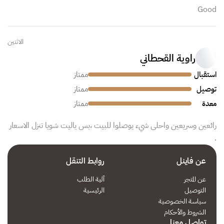
Good
الاثنين
راوية القحطاني
استقبال
ممتاز
توصيل
ممتاز
معدة
ممتاز
رائعين وسريعين واحلى شيء يوصلوا للبيت ،بس ياليت شويا تنزل الاسعار
.
عن فاينل
روابط التنقل
عن المتجر
آلية الطلب
التوصيل
الرئيسية
سياسة الخصوصية
الشروط والأحكام
تواصل معنا