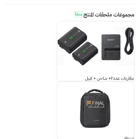
مجموعات ملحقات المنتج
مجاناً
بطاريات عدد٢+ شاحن + كيبل
شنطة