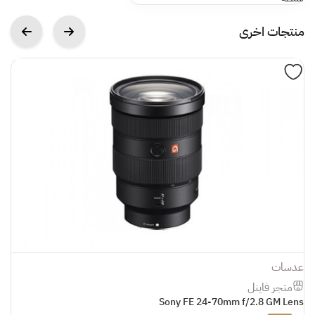
منتجات اخرى
عدسات
ع
متجر فاينل
s
Sony FE 24-70mm f/2.8 GM Lens