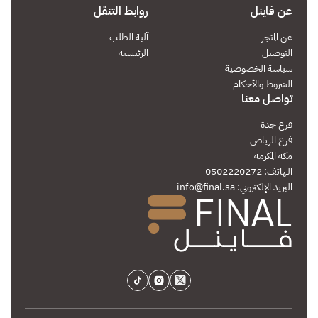
توصيل
ممتاز
عن فاينل
روابط التنقل
معدة
ممتاز
عن المتجر
آلية الطلب
التوصيل
الرئيسية
كل شيء تمام
سياسة الخصوصية
الشروط والأحكام
تواصل معنا
الخميس
فرع جدة
Hussam Nasser
فرع الرياض
استقبال
ممتاز
مكة المكرمة
الهاتف: 0502220272
توصيل
ممتاز
البريد الإلكتروني:
info@final.sa
معدة
ممتاز
دايما رائعين
الأحد
عيسى محمد الغروي