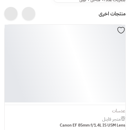
منتجات اخرى
عدسات
ع
متجر فاينل
s
Canon EF 85mm f/1.4L IS USM Lens