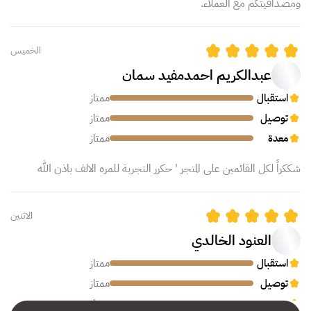
ومصداقيتكم مع العملاء.
الخميس
عبدالكريم احمدمفيد سمان
استقبال
ممتاز
توصيل
ممتاز
معدة
ممتاز
شككراً لكل القائمين على المتجر ' حكرر التجربة للمره الالف باذن الله
الاثنين
العنود الخالدي
استقبال
ممتاز
توصيل
ممتاز
معدة
ممتاز