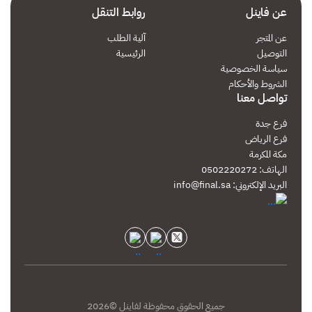
عن فاينل
روابط التنقل
حبيت التعامل و ان شاءالله مو اخر مره
عن المتجر
آلية الطلب
التوصيل
الرئيسية
سياسة الخصوصية
السبت
الشروط والأحكام
اسماء القاضي
تواصل معنا
استقبال
ممتاز
فرع جدة
توصيل
ممتاز
فرع الرياض
مكة المكرمة
معدة
جيد
الهاتف: 0502220272
البريد الإلكتروني:
info@final.sa
دائما متعاونين ومتجاوبين
الثلاثاء
Sama Swaiti
استقبال
ممتاز
توصيل
ممتاز
جميع الحقوق محفوظة لفاينل ©2026