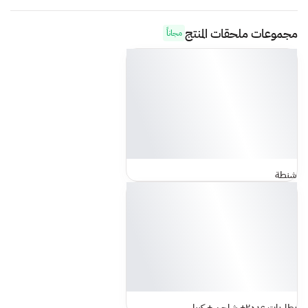
مجموعات ملحقات المنتج
مجاناً
شنطة
بطاريات عدد٢+ شاحن + كيبل