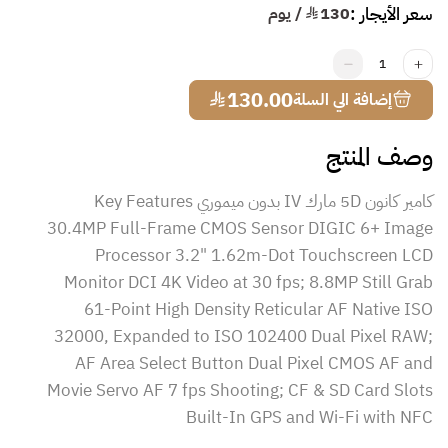
سعر الأيجار :
130
¥ / يوم
1
¥
130.00
إضافة الي السلة
وصف المنتج
كامير كانون 5D مارك IV بدون ميموري Key Features
30.4MP Full-Frame CMOS Sensor DIGIC 6+ Image
Processor 3.2" 1.62m-Dot Touchscreen LCD
Monitor DCI 4K Video at 30 fps; 8.8MP Still Grab
61-Point High Density Reticular AF Native ISO
32000, Expanded to ISO 102400 Dual Pixel RAW;
AF Area Select Button Dual Pixel CMOS AF and
Movie Servo AF 7 fps Shooting; CF & SD Card Slots
Built-In GPS and Wi-Fi with NFC