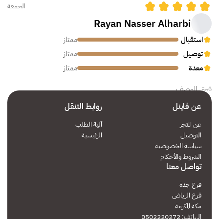
الجمعة
Rayan Nasser Alharbi
استقبال
ممتاز
توصيل
ممتاز
معدة
ممتاز
فوق الوصف
عن فاينل
روابط التنقل
السبت
عن المتجر
آلية الطلب
التوصيل
الرئيسية
متعب محمد العصيمي
سياسة الخصوصية
استقبال
ممتاز
الشروط والأحكام
تواصل معنا
توصيل
ممتاز
معدة
ممتاز
فرع جدة
فرع الرياض
تعامل سريع وسلس
مكة المكرمة
الهاتف: 0502220272