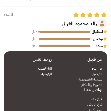
الجمعة
رائد محمود الغزالي
استقبال
ممتاز
توصيل
ممتاز
معدة
ممتاز
الله يعطيكم العافيه و يبارك فيكم جميعا
عن فاينل
روابط التنقل
عن المتجر
آلية الطلب
الثلاثاء
التوصيل
الرئيسية
سياسة الخصوصية
عبدالرحمن احمد الغامدي
الشروط والأحكام
تواصل معنا
استقبال
ممتاز
توصيل
ممتاز
فرع جدة
فرع الرياض
معدة
ممتاز
مكة المكرمة