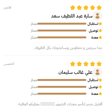
الاثنين
سارة عبد اللطيف سعد
استقبال
ممتاز
توصيل
ممتاز
معدة
ممتاز
جدا سريعين و متعاونين ويساعدونك بكل الظروف
الخميس
علي غالب سليمان
استقبال
ممتاز
توصيل
ممتاز
معدة
ممتاز
أفضل متجر لتأجير معدات التصوير 👍🏻👍🏻👍🏻 يعطيكم العافية