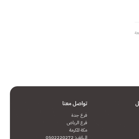
عة
ل
تواصل معنا
عة
فرع جدة
فرع الرياض
مكة المكرمة
الهاتف: 0502220272