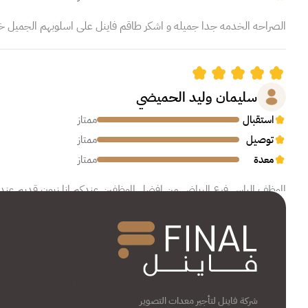
الصراحه الخدمه جدا جميله و اشكر طاقم فاينل على اسلوبهم الجميل خصو
سليمان وليد الحميضي
استقبال
ممتاز
توصيل
ممتاز
معدة
ممتاز
الموظف الياس فرع الرياض من افضل الموظفين عندكم انا زبون قديم عند
من بدايتكم الرجل خدوم جداً وتعامله لبق
Abdalla basyouni emara
استقبال
ممتاز
شركة فاينل لتأجير معدات التصوير