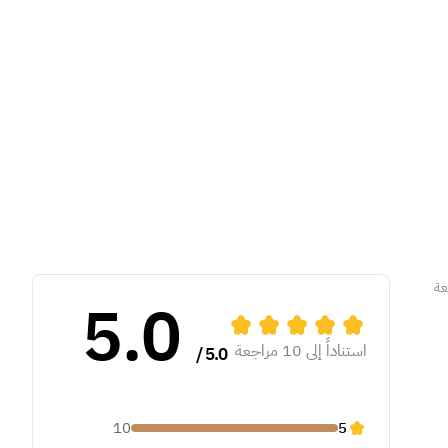
عة
5.0
استناداً إلى 10 مراجعة
5.0 /
10
5