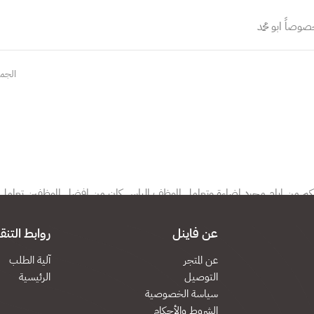
صاً ابو محمد
الجم
كم من ايام مجرد إضاءة وتعامل الموظف الياس كان من افضل الموظفين تعامل
عن فاينل
روابط التنق
الجم
عن المتجر
آلية الطلب
التوصيل
الرئيسية
سياسة الخصوصية
الشروط والأحكام