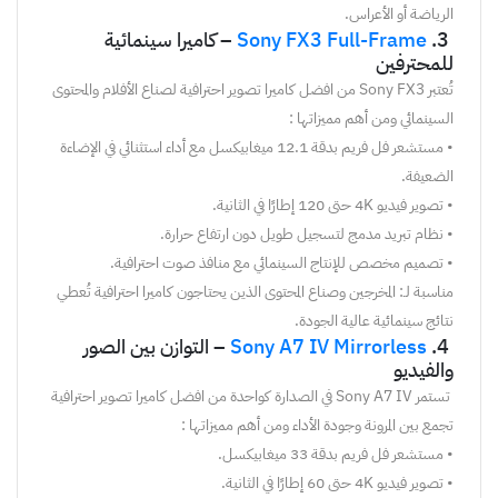
الرياضة
أو
الأعراس
.
3
.
Sony FX3 Full-Frame
–
كاميرا
سينمائية
للمحترفين
تُعتبر
Sony FX3
من
ا
ف
ضل
كاميرا
تصوير
احترافية
لصناع
الأفلام
والمحتوى
السينمائي
ومن أهم
مميزاتها :
•
مستشعر
فل
فريم
بدقة
12.1
ميغابيكسل
مع
أداء
استثنائي
في
الإضاءة
الضعيفة
.
•
تصوير
فيديو
4K
حتى
120
إطارًا
في
الثانية
.
•
نظام
تبريد
مدمج
لتسجيل
طويل
دون
ارتفاع
حرارة
.
•
تصميم
مخصص
للإنتاج
السينمائي
مع
منافذ
صوت
احترافية
.
مناسبة لـ: المخرجين وصناع المحتوى الذين يحتاجون كاميرا احترافية تُعطي
نتائج سينمائية عالية الجودة.
4
.
Sony A7 IV Mirrorless
–
التوازن
بين
الصور
والفيديو
تستمر
Sony A7 IV
في
الصدارة
كواحدة
من
ا
ف
ضل
كاميرا
تصوير
احترافية
تجمع
بين
المرونة
وجودة
الأداء
ومن أهم
مميزاتها :
•
مستشعر
فل
فريم
بدقة
33
ميغابيكسل
.
•
تصوير
فيديو
4K
حتى
60
إطارًا
في
الثانية
.