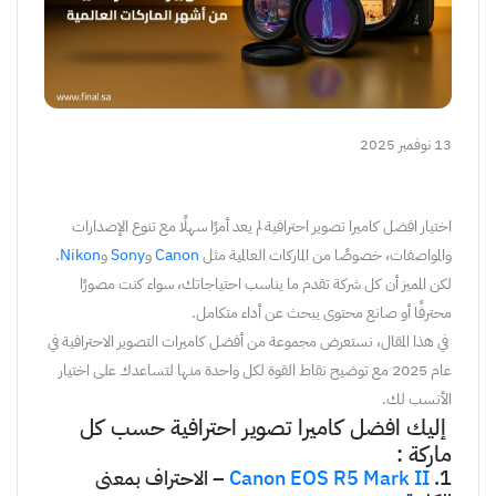
13 نوفمبر 2025
اختيار
ا
فضل
كاميرا
تصوير
احترافية
لم
يعد
أمرًا
سهلًا
مع
تنوع
الإصدارات
والمواصفات
،
خصوصًا
من
الماركات
العالمية
مثل
Canon
و
Sony
و
Nikon
.
لكن
المميز
أن
كل
شركة
تقدم
ما
يناسب
احتياجاتك
،
سواء
كنت
مصورًا
محترفًا
أو
صانع
محتوى
يبحث
عن
أداء
متكامل
.
في
هذا
المقال
،
نستعرض
مجموعة
من
أفضل
كاميرات
التصوير
الاحترافية
في
عام
2025
مع
توضيح
نقاط
القوة
لكل
واحدة
منها
لتساعدك
على
اختيار
الأنسب
لك
.
إ
ليك
افضل كاميرا تصوير احترافية
حسب
كل
ماركة
:
1
.
Canon EOS R5 Mark II
–
الاحتراف
بمعنى