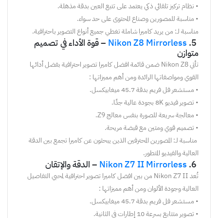
•
نظام
تركيز
تلقائي
ذكي
يعتمد
على
تتبع
العين
بدقة
مذهلة
.
•
مناسبة
للمصورين
وصناع
المحتوى
على
حد
سواء
.
مناسبة لـ: من يريد كاميرا شاملة تغطي جميع أنواع التصوير باحترافية.
5
.
Nikon Z8 Mirrorless
–
قوة
الأداء
في
تصميم
متوازن
تأتي
Nikon Z8
ضمن
قائمة
ا
ف
ضل
كاميرا
تصوير
احترافية
بفضل
أدائها
القوي
ومواصفاتها
الرائدة
ومن أهم
مميزاتها :
•
مستشعر
فل
فريم
بدقة
45.7
ميغابيكسل
.
•
تصوير
فيديو
8K
بجودة
عالية
جدًا
.
•
معالجة
سريعة
للصورة
بنفس
معالج
Z9.
•
تصميم
قوي
ومتين
مع
قبضة
مريحة
.
مناسبة
لـ:
المصورين
المحترفين
الذين
يبحثون
عن
كاميرا
تجمع
بين
الدقة
العالية
والفيديو
المتطور
.
6
.
Nikon Z7 II Mirrorless
–
الدقة
والإتقان
ت
ُعد
Nikon Z7 II
من
بين
ا
ف
ضل
كاميرا
تصوير
احترافية
لمحبي
التفاصيل
العالية
وجودة
الألوان
ومن أهم
مميزاتها :
•
مستشعر
فل
فريم
بدقة
45.7
ميغابيكسل
.
•
تصوير
متتابع
بسرعة
10
إطارات
في
الثانية
.