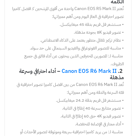
الكلمة
تُعتبر
Canon EOS R5 Mark II
واحدة
من
أقوى
المرشحين
كـ ا
فضل
كاميرا
تصوير
احترافية
في
العالم
اليوم
ومن أهم
مميزاتها:
•
مستشعر
فل
فريم
بدقة
45
ميغابيكسل
.
•
تصوير
فيديو
8K
بجودة
مذهلة
.
•
نظام
تركيز
تلقائي
متطور
يعتمد
على
الذكاء
الاصطناعي
.
•
مناسبة
للتصوير
الفوتوغرافي
والفيديو
السينمائي
على
حد
سواء
.
مناسبة
لـ:
المصورين
المحترفين
الذين
يبحثون
عن
أداء
فائق
في
جميع
الظروف
.
2
.
Canon EOS R6 Mark II
–
أداء
احترافي
وسرعة
مذهلة
ت
ُعد
Canon EOS R6 Mark II
من
بين
ا
ف
ضل
كاميرا
تصوير
احترافية
في
فئة
السرعة
والدقة
ومن أهم
مميزاتها:
•
مستشعر
فل
فريم
بدقة
24.2
ميغابيكسل
.
•
تصوير
متتابع
بسرعة
40
إطارًا
في
الثانية
.
•
تصوير
فيديو
4K
حتى
60
إطارًا
في
الثانية
.
•
أداء
ممتاز
في
الإضاءة
المنخفضة
.
مناسبة
لـ:
من
يريد
كاميرا
احترافية
سريعة
وموثوقة
لتصوير
الأحداث
أو