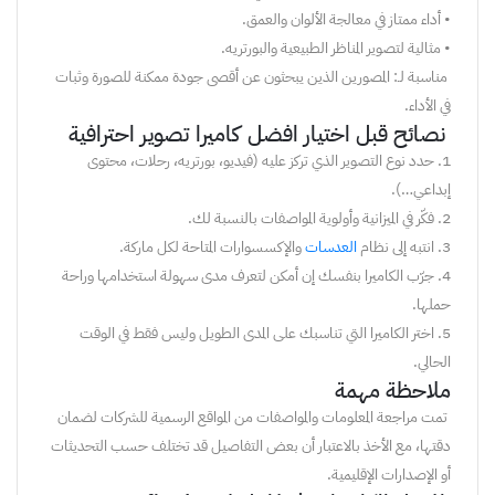
•
أداء
ممتاز
في
معالجة
الألوان
والعمق
.
•
مثالية
لتصوير
المناظر
الطبيعية
والبورتريه
.
مناسبة
لـ:
المصورين
الذين
يبحثون
عن
أقصى
جودة
ممكنة
للصورة
وثبات
في
الأداء
.
نصائح
قبل
اختيار
ا
ف
ضل
كاميرا
تصوير
احترافية
1
.
حدد
نوع
التصوير
الذي
تركز
عليه
(
فيديو
،
بورتريه
،
رحلات
،
محتوى
إبداعي
…).
2
.
فكّر
في
الميزانية
وأولوية
المواصفات
بالنسبة
لك
.
3
.
انتبه
إلى
نظام
العدسات
والإكسسوارات
المتاحة
لكل
ماركة
.
4
.
جرّب
الكاميرا
بنفسك
إن
أمكن
لتعرف
مدى
سهولة
استخدامها
وراحة
حملها
.
5
.
اختر
الكاميرا
التي
تناسبك
على
المدى
الطويل
وليس
فقط
في
الوقت
الحالي
.
ملاحظة مهمة
تمت
مراجعة
المعلومات
والمواصفات
من
المواقع
الرسمية
للشركات
لضمان
دقتها
،
مع
الأخذ
بالاعتبار
أن
بعض
التفاصيل
قد
تختلف
حسب
التحديثات
أو
الإصدارات
الإقليمية
.