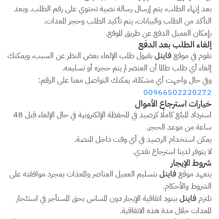
بعد إنهاء الطلب، يتم إرسال رسالة نصية تحتوي على رقم الطلب. وبعد
التأكد من الطلب والبيانات، يتم تأكيد الطلب وحجز المعدات.
بإمكان العميل الدفع عن طريق الموقع.
إلغاء الطلب بعد الدفع
نقوم في موقع
فاينل
بقبول طلب الإلغاء بغض النظر عن السبب، ويمكنك
إلغاء أي طلب طالما أن العنصر لم يتم حجزه أو تسليمه.
وفي حال واجهت أي مشكلة، يمكنك التواصل معنا على الرقم:
00966502220272
خيارات استرجاع الأموال
استرداد المبلغ كاملًا كرصيد في المحفظة الإلكترونية في حال الإلغاء قبل 48
ساعة من موعد الحجز.
يمكن استخدام الرصيد في أي وقت داخل المنصة.
لا يتوفر لدينا استرجاع نقدي.
شروط الإيجار
يتعهد موقع
فاينل
بتسليم العميل العناصر والمعدات بمجرد موافقته على
الشروط والأحكام.
تلتزم
فاينل
ببنود اتفاقية الإيجار دون المساس بحق المستأجر في استئجار
المعدات خلال مدة هذه الاتفاقية.