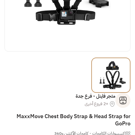
متجر فاينل - فرع جدة
+2 فروع أخرى
MaxxMove Chest Body Strap & Head Strap for
GoPro
إكسسوارات الكاميرات
-
كاميرات الأكشن و360